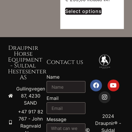
Select options
Draupnir
Horse
Equipment
Contact us
- Suldal
Hestesenter
AS
Name
Gullingvegen
87, 4230
Email
SAND
+47 917 82
2024
767 - John
Message
Draupnir® -
Ragnvald
Suldal