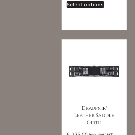
Select options
Draupnir®
Leather Saddle
Girth
€
235,00
included VAT