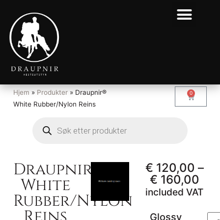
Hjem
»
Produkter
»
Draupnir®
0
White Rubber/Nylon Reins
Draupnir®
€
120,00
–
€
160,00
White
included VAT
Rubber/Nylon
Reins
Glossy