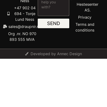
Ness
Hestesenter
+47 902 04
AS.
694 - Tonje
Privacy
Lund Ness
SEND
Terms and
sales@draupnir.no
conditions​
Org .nr. NO 970
893 555 MVA
Developed by Annec Design