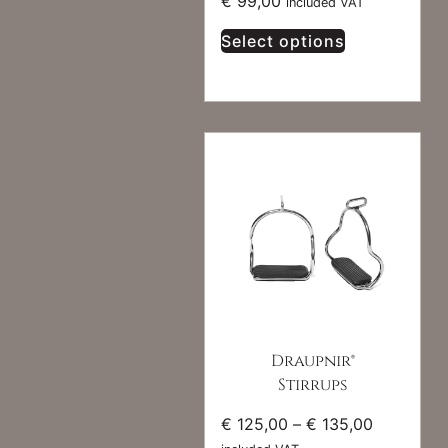
€
99,00
included VAT
Select options
Draupnir®
Stirrups
€
125,00
–
€
135,00