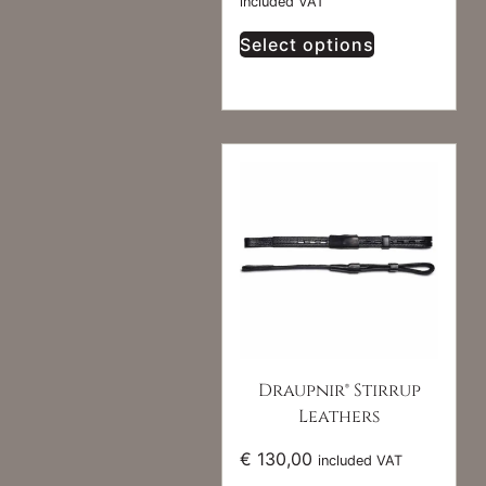
included VAT
Select options
Draupnir® Stirrup
Leathers
€
130,00
included VAT