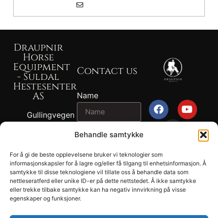
Draupnir
Horse
Equipment
Contact us
- Suldal
Hestesenter
AS
Name
Gullingvegen
87, 4230
Email
Behandle samtykke
SAND
+47 917 82
For å gi de beste opplevelsene bruker vi teknologier som
2024
767 - John
informasjonskapsler for å lagre og/eller få tilgang til enhetsinformasjon. Å
Message
Draupnir® -
samtykke til disse teknologiene vil tillate oss å behandle data som
Ragnvald
nettleseratferd eller unike ID-er på dette nettstedet. Å ikke samtykke
Suldal
Ness
eller trekke tilbake samtykke kan ha negativ innvirkning på visse
Hestesenter
egenskaper og funksjoner.
+47 902 04
AS.
694 - Tonje