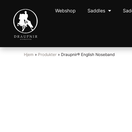
Webshop
Saddles
Sad
Hjem
»
Produkter
»
Draupnir® English Noseband