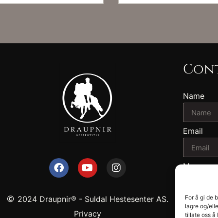
Cont
Name
Email
Message
For å gi de 
2024 Draupnir® - Suldal Hestesenter AS.
lagre og/ell
Privacy
tillate oss 