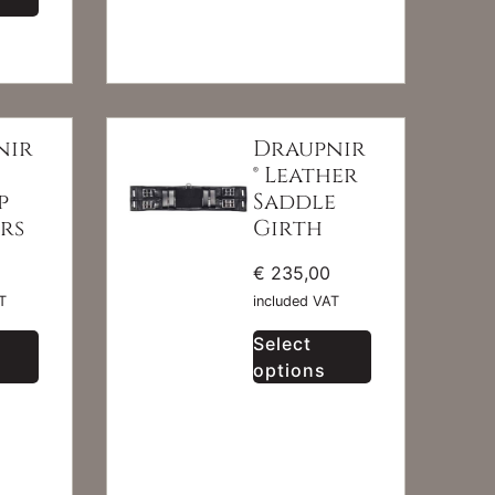
nir
Draupnir
® Leather
p
Saddle
rs
Girth
€
235,00
T
included VAT
Select
options