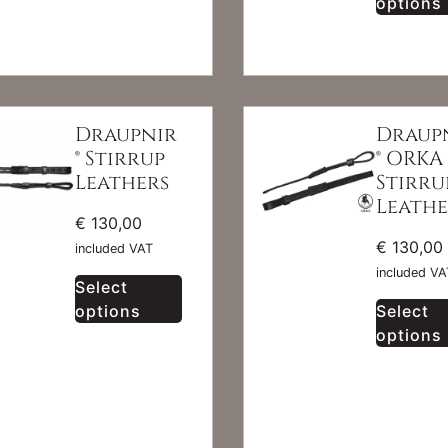
options
Draupnir
Draup
® Stirrup
® ORKA
Leathers
Stirru
Leathe
€
130,00
€
130,00
included VAT
included VA
Select
options
Select
options