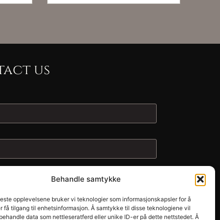
act us
Behandle samtykke
beste opplevelsene bruker vi teknologier som informasjonskapsler for å
er få tilgang til enhetsinformasjon. Å samtykke til disse teknologiene vil
å behandle data som nettleseratferd eller unike ID-er på dette nettstedet. Å