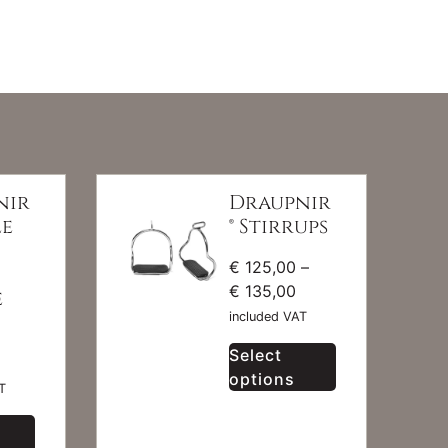
nir
Draupnir
le
® Stirrups
€
125,00
–
€
135,00
e
included VAT
Select
options
T