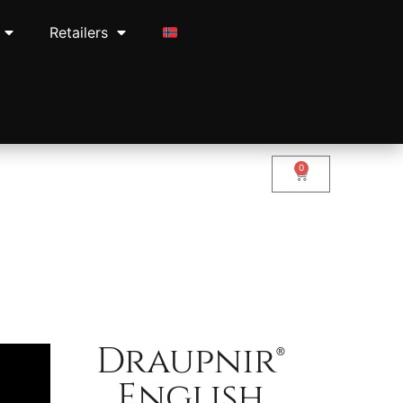
Retailers
0
Draupnir®
English