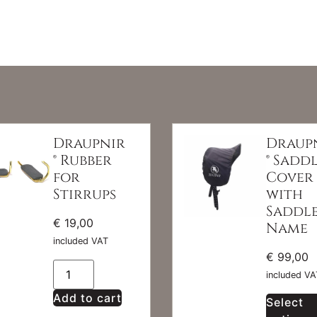
Draupnir
Draup
® Rubber
® Sadd
for
Cover
Stirrups
with
Saddl
€
19,00
Name
included VAT
€
99,00
included VA
Add to cart
Select