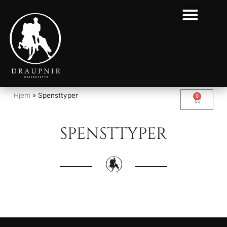
Hjem
»
Spensttyper
0
SPENSTTYPER