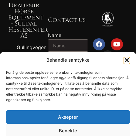
Draupnir
Horse
Equipment
Contact us
- Suldal
Hestesenter
AS
Name
Gullingvegen
87, 4230
Email
Behandle samtykke
SAND
+47 917 82
For å gi de beste opplevelsene bruker vi teknologier som
2024
767 - John
informasjonskapsler for å lagre og/eller få tilgang til enhetsinformasjon. Å
Message
Draupnir® -
samtykke til disse teknologiene vil tillate oss å behandle data som
Ragnvald
nettleseratferd eller unike ID-er på dette nettstedet. Å ikke samtykke
Suldal
Ness
eller trekke tilbake samtykke kan ha negativ innvirkning på visse
Hestesenter
egenskaper og funksjoner.
+47 902 04
AS.
694 - Tonje
Privacy
Lund Ness
Aksepter
SEND
Terms and
sales@draupnir.no
conditions​
Benekte
Org .nr. NO 970