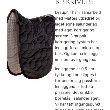
Beskrivelse
Draupnir har i samarbeid
med Mattes utbedret og
laget egne salunderlag
med eget korrigering
system. Draupnir
korrigering system har
innlegg foran, midten og
bak. Og kan ha innlegg
imellom overgangene.
Innleggene er 0,5 cm
tykke og kan klippes til
for best mulig passform.
Innleggene er lette å
plassere, det er ikke
borrelås i salunderlaget.
Vi har tatt utgangspunkt i
at det skal vere god plass