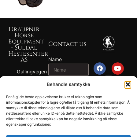
Draupnir
Horse
Equipment
Contact us
- Suldal
Hestesenter
AS
Name
Gullingvegen
87, 4230
Email
Behandle samtykke
SAND
+47 917 82
For å gi de beste opplevelsene bruker vi teknologier som
2024
767 - John
informasjonskapsler for å lagre og/eller få tilgang til enhetsinformasjon. Å
Message
Draupnir® -
samtykke til disse teknologiene vil tillate oss å behandle data som
Ragnvald
nettleseratferd eller unike ID-er på dette nettstedet. Å ikke samtykke
Suldal
Ness
eller trekke tilbake samtykke kan ha negativ innvirkning på visse
Hestesenter
egenskaper og funksjoner.
+47 902 04
AS.
694 - Tonje