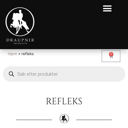
Hjem
»
refleks
0
REFLEKS