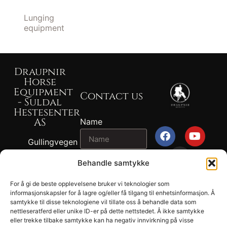
Lunging
equipment
Draupnir
Horse
Equipment
Contact us
- Suldal
Hestesenter
AS
Name
Gullingvegen
87, 4230
Email
Behandle samtykke
SAND
+47 917 82
For å gi de beste opplevelsene bruker vi teknologier som
2024
767 - John
informasjonskapsler for å lagre og/eller få tilgang til enhetsinformasjon. Å
Message
Draupnir® -
samtykke til disse teknologiene vil tillate oss å behandle data som
Ragnvald
nettleseratferd eller unike ID-er på dette nettstedet. Å ikke samtykke
Suldal
Ness
eller trekke tilbake samtykke kan ha negativ innvirkning på visse
Hestesenter