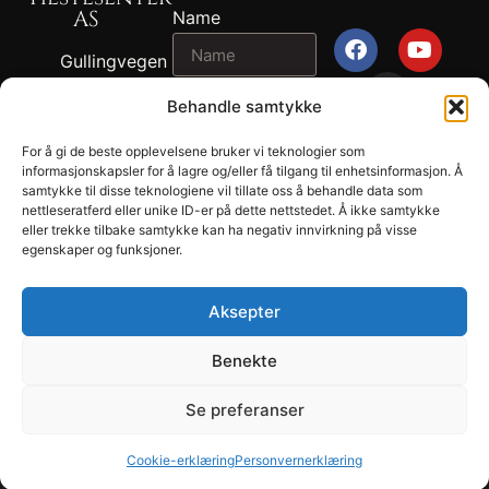
AS
Name
Gullingvegen
87, 4230
Email
Behandle samtykke
SAND
+47 917 82
For å gi de beste opplevelsene bruker vi teknologier som
2024
767 - John
informasjonskapsler for å lagre og/eller få tilgang til enhetsinformasjon. Å
Message
Draupnir® -
samtykke til disse teknologiene vil tillate oss å behandle data som
Ragnvald
nettleseratferd eller unike ID-er på dette nettstedet. Å ikke samtykke
Suldal
Ness
eller trekke tilbake samtykke kan ha negativ innvirkning på visse
Hestesenter
egenskaper og funksjoner.
+47 902 04
AS.
694 - Tonje
Privacy
Lund Ness
Aksepter
SEND
Terms and
sales@draupnir.no
conditions​
Benekte
Org .nr. NO 970
893 555 MVA
Se preferanser
Cookie-erklæring
Personvernerklæring
Developed by Annec Design