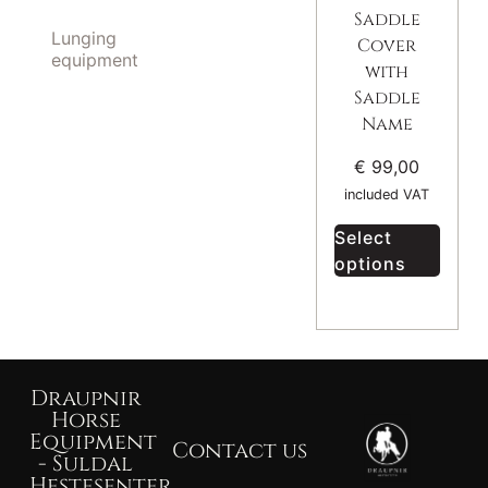
Saddle
Lunging
Cover
equipment
with
Saddle
Name
€
99,00
included VAT
Select
options
Draupnir
Horse
Equipment
Contact us
- Suldal
Hestesenter