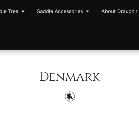
dle Tree
Saddle Accessories
About Draupnir
Denmark