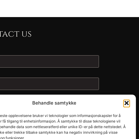
act us
Behandle samtykke
beste opplevelsene bruker vi teknologier som informasjonskapsler for å
er få tilgang til enhetsinformasjon. Å samtykke til disse teknologiene vil
å behandle data som nettleseratferd eller unike ID-er på dette nettstedet. Å
e eller trekke tilbake samtykke kan ha negativ innvirkning på visse
og funksjoner.