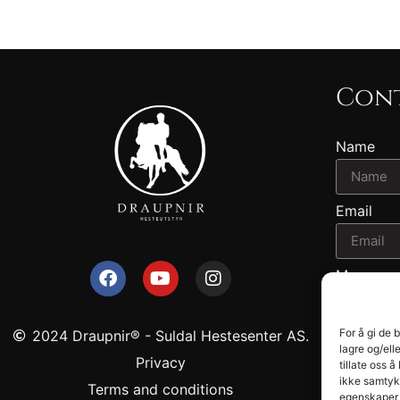
Cont
Name
Email
Message
For å gi de 
2024 Draupnir® - Suldal Hestesenter AS.
lagre og/ell
Privacy
tillate oss 
ikke samtykk
Terms and conditions​
egenskaper 